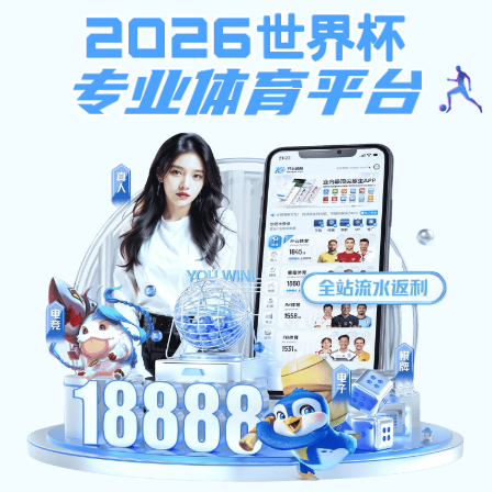
竞彩足球
首页
学院概况
师资队伍
人才培养
竞彩足球:
学生工作
学生党建
就业工作
团学申博体育真人[亚