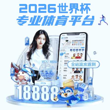
竞彩足球
首页
学院概况
师资队伍
人才培养
竞彩足球:访企拓岗｜竞彩足球（丝绸之路律师学院）赴上海市汇业律师事
发布者：钱欣怡
为深入推进学院“五个一”提质增效专项申博体育真人
法律实务需求精准对接，2026年4月2日下午，竞彩足
彤丹、团委书记席章瑾一行赴上海市汇业律师事务所开展走
涛，高级合伙人朱亮，高级合伙人邱加化，党委副书记、