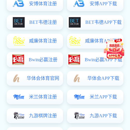
此次走访是竞彩足球（丝绸之路律师学院）落实落细
同育人，为推动毕业生高质量就业、培养高素质复合型法