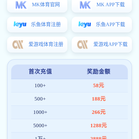
源|竞彩足球（丝绸之路律师学院）
图|上海市汇业律师事务所
Copyright ?华体汇网页版
沪ICP备05052051号
地址：上海市青浦区外青松公路7989号
邮政编码：201701
联系电话：(021)39225000
【今日竞彩足球推荐分析】七场竞彩足球扫盘,比分预测,进球...