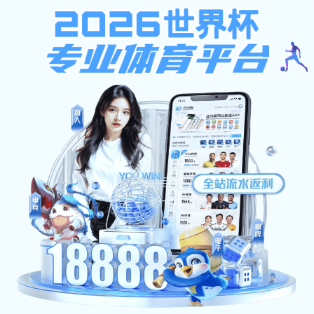
竞彩足球
首页
学院概况
师资队伍
人才培养
竞彩足球:
学院概况
学院简介
现任领导
历史沿革