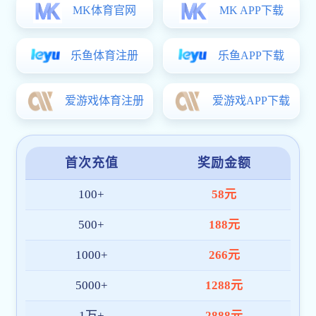
此次校院联动是华体汇网页版
竞彩足球
提升法学实践
距离接触司法实践，有效弥补了理论学习与实务操作之间
深化校院合作奠定了坚实基础，
更
为培养更多具备实践能