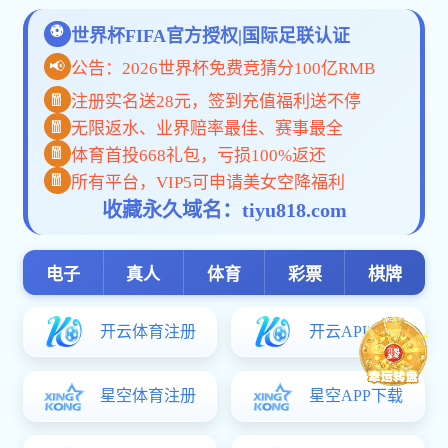
肖卫兵首先从《党政机关厉行节约反对浪费条例》（
重点规定等视角为现场师生进行梳理。《条例》兼具综合