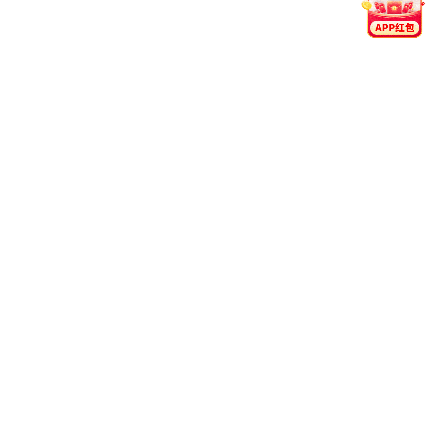
上海
市高级人民法院前副院长
、华体汇网页版特聘教
当性、争议解决机制和
推进司法评估
方面的思考，并进一
一份相对完整的实操方案。
bat365中文官方网站议期间，与bat365中文官方网
议题进行了深入
交流
。专家们一致认为，随着数字经济的